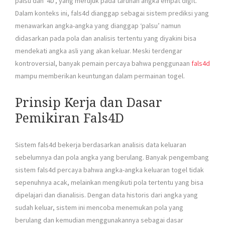
palsu dan ‘4D’, yang merujuk pada taruhan angka empat digit.
Dalam konteks ini, fals4d dianggap sebagai sistem prediksi yang
menawarkan angka-angka yang dianggap ‘palsu’ namun
didasarkan pada pola dan analisis tertentu yang diyakini bisa
mendekati angka asli yang akan keluar. Meski terdengar
kontroversial, banyak pemain percaya bahwa penggunaan
fals4d
mampu memberikan keuntungan dalam permainan togel.
Prinsip Kerja dan Dasar
Pemikiran Fals4D
Sistem fals4d bekerja berdasarkan analisis data keluaran
sebelumnya dan pola angka yang berulang. Banyak pengembang
sistem fals4d percaya bahwa angka-angka keluaran togel tidak
sepenuhnya acak, melainkan mengikuti pola tertentu yang bisa
dipelajari dan dianalisis. Dengan data historis dari angka yang
sudah keluar, sistem ini mencoba menemukan pola yang
berulang dan kemudian menggunakannya sebagai dasar