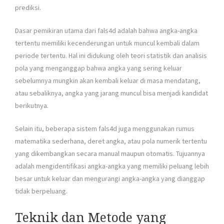
prediksi.
Dasar pemikiran utama dari fals4d adalah bahwa angka-angka
tertentu memiliki kecenderungan untuk muncul kembali dalam
periode tertentu. Hal ini didukung oleh teori statistik dan analisis
pola yang menganggap bahwa angka yang sering keluar
sebelumnya mungkin akan kembali keluar di masa mendatang,
atau sebaliknya, angka yang jarang muncul bisa menjadi kandidat
berikutnya.
Selain itu, beberapa sistem fals4d juga menggunakan rumus
matematika sederhana, deret angka, atau pola numerik tertentu
yang dikembangkan secara manual maupun otomatis. Tujuannya
adalah mengidentifikasi angka-angka yang memiliki peluang lebih
besar untuk keluar dan mengurangi angka-angka yang dianggap
tidak berpeluang.
Teknik dan Metode yang