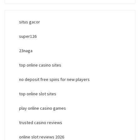
situs gacor
super126
23naga
top online casino sites
no deposit free spins for new players
top online slot sites
play online casino games
trusted casino reviews
online slot reviews 2026