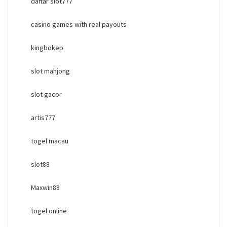
daftar slot777
casino games with real payouts
kingbokep
slot mahjong
slot gacor
artis777
togel macau
slot88
Maxwin88
togel online