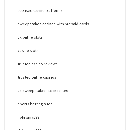
licensed casino platforms
sweepstakes casinos with prepaid cards
uk online slots
casino slots
trusted casino reviews
trusted online casinos
us sweepstakes casino sites
sports betting sites
hoki emas88