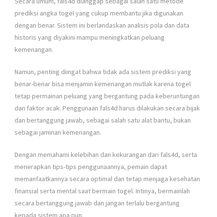
Secara umum, fals4d dianggap sebagai salah satu metode
prediksi angka togel yang cukup membantu jika digunakan
dengan benar. Sistem ini berlandaskan analisis pola dan data
historis yang diyakini mampu meningkatkan peluang
kemenangan.
Namun, penting diingat bahwa tidak ada sistem prediksi yang
benar-benar bisa menjamin kemenangan mutlak karena togel
tetap permainan peluang yang bergantung pada keberuntungan
dan faktor acak. Penggunaan fals4d harus dilakukan secara bijak
dan bertanggung jawab, sebagai salah satu alat bantu, bukan
sebagai jaminan kemenangan.
Dengan memahami kelebihan dan kekurangan dari fals4d, serta
menerapkan tips-tips penggunaannya, pemain dapat
memanfaatkannya secara optimal dan tetap menjaga kesehatan
finansial serta mental saat bermain togel. Intinya, bermainlah
secara bertanggung jawab dan jangan terlalu bergantung
kepada sistem apa pun.