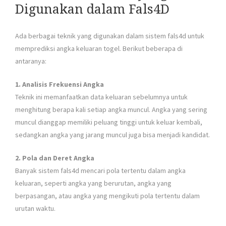
Digunakan dalam Fals4D
Ada berbagai teknik yang digunakan dalam sistem fals4d untuk
memprediksi angka keluaran togel. Berikut beberapa di
antaranya:
1. Analisis Frekuensi Angka
Teknik ini memanfaatkan data keluaran sebelumnya untuk
menghitung berapa kali setiap angka muncul. Angka yang sering
muncul dianggap memiliki peluang tinggi untuk keluar kembali,
sedangkan angka yang jarang muncul juga bisa menjadi kandidat.
2. Pola dan Deret Angka
Banyak sistem fals4d mencari pola tertentu dalam angka
keluaran, seperti angka yang berurutan, angka yang
berpasangan, atau angka yang mengikuti pola tertentu dalam
urutan waktu.