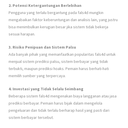
2. Potensi Ketergantungan Berlebihan
Pengguna yang terlalu bergantung pada fals4d mungkin
mengabaikan faktor keberuntungan dan analisis lain, yang justru
bisa menimbulkan kerugian besar jika sistem tidak bekerja
sesuai harapan.
3. Risiko Penipuan dan Sistem Palsu
Ada banyak pihak yang memanfaatkan popularitas fals4d untuk
menjual sistem prediksi palsu, sistem berbayar yang tidak
terbukti, maupun prediksi hoaks. Pemain harus berhati-hati
memilih sumber yang terpercaya.
4. Investasi yang Tidak Selalu Seimbang
Beberapa sistem fals4d mengenakan biaya langganan atau jasa
prediksi berbayar. Pemain harus bijak dalam mengelola
pengeluaran dan tidak terlalu berharap hasil yang pasti dari
sistem berbayar tersebut.