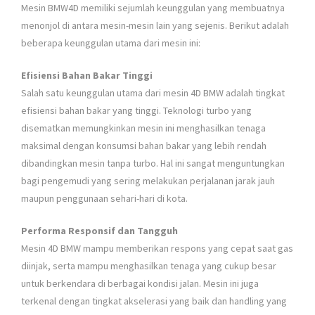
Mesin BMW4D memiliki sejumlah keunggulan yang membuatnya
menonjol di antara mesin-mesin lain yang sejenis. Berikut adalah
beberapa keunggulan utama dari mesin ini:
Efisiensi Bahan Bakar Tinggi
Salah satu keunggulan utama dari mesin 4D BMW adalah tingkat
efisiensi bahan bakar yang tinggi. Teknologi turbo yang
disematkan memungkinkan mesin ini menghasilkan tenaga
maksimal dengan konsumsi bahan bakar yang lebih rendah
dibandingkan mesin tanpa turbo. Hal ini sangat menguntungkan
bagi pengemudi yang sering melakukan perjalanan jarak jauh
maupun penggunaan sehari-hari di kota.
Performa Responsif dan Tangguh
Mesin 4D BMW mampu memberikan respons yang cepat saat gas
diinjak, serta mampu menghasilkan tenaga yang cukup besar
untuk berkendara di berbagai kondisi jalan. Mesin ini juga
terkenal dengan tingkat akselerasi yang baik dan handling yang