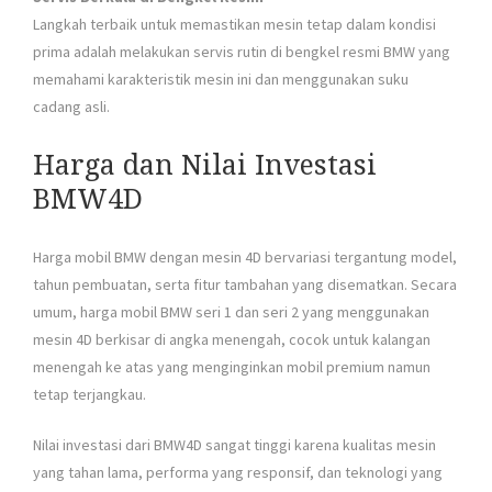
Langkah terbaik untuk memastikan mesin tetap dalam kondisi
prima adalah melakukan servis rutin di bengkel resmi BMW yang
memahami karakteristik mesin ini dan menggunakan suku
cadang asli.
Harga dan Nilai Investasi
BMW4D
Harga mobil BMW dengan mesin 4D bervariasi tergantung model,
tahun pembuatan, serta fitur tambahan yang disematkan. Secara
umum, harga mobil BMW seri 1 dan seri 2 yang menggunakan
mesin 4D berkisar di angka menengah, cocok untuk kalangan
menengah ke atas yang menginginkan mobil premium namun
tetap terjangkau.
Nilai investasi dari BMW4D sangat tinggi karena kualitas mesin
yang tahan lama, performa yang responsif, dan teknologi yang