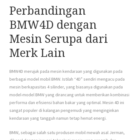
Perbandingan
BMW4D dengan
Mesin Serupa dari
Merk Lain
BMW4D merujuk pada mesin kendaraan yang digunakan pada
berbagai model mobil BMW. Istilah “4D” sendiri mengacu pada
mesin berkapasitas 4 silinder, yang biasanya digunakan pada
model-model BMW yang dirancang untuk memberikan kombinasi
performa dan efisiensi bahan bakar yang optimal. Mesin 4D ini
sangat populer di kalangan pengemudi yang menginginkan
kendaraan yang tangguh namun tetap hemat energi.
BMW, sebagai salah satu produsen mobil mewah asal Jerman,