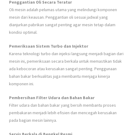
Penggantian Oli Secara Teratur
Oli mesin adalah pelumas utama yang melindungi komponen
mesin dari keausan. Penggantian oli sesuai jadwal yang
dianjurkan pabrikan sangat penting agar mesin tetap dalam
kondisi optimal.
Pemeriksaan Sistem Turbo dan Injektor
Karena teknologi turbo dan injeksi langsung menjadi bagian dari
mesin ini, pemeriksaan secara berkala untuk memastikan tidak
ada kebocoran atau kerusakan sangat penting. Penggunaan
bahan bakar berkualitas juga membantu menjaga kinerja
komponen ini.
Pembersihan Filter Udara dan Bahan Bakar
Filter udara dan bahan bakar yang bersih membantu proses
pembakaran menjadi lebih efisien dan mencegah kerusakan
pada bagian mesin lainnya.
Servis Berkala di Bengkel Resmi