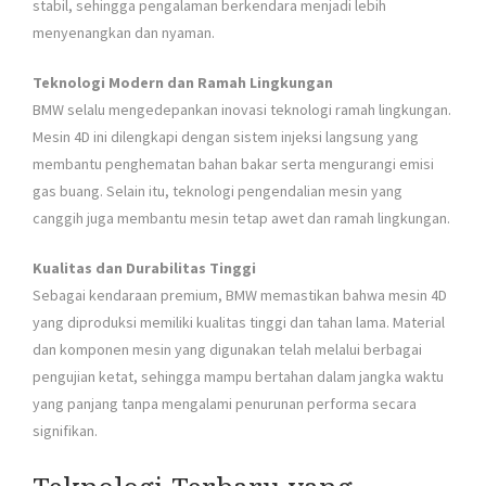
stabil, sehingga pengalaman berkendara menjadi lebih
menyenangkan dan nyaman.
Teknologi Modern dan Ramah Lingkungan
BMW selalu mengedepankan inovasi teknologi ramah lingkungan.
Mesin 4D ini dilengkapi dengan sistem injeksi langsung yang
membantu penghematan bahan bakar serta mengurangi emisi
gas buang. Selain itu, teknologi pengendalian mesin yang
canggih juga membantu mesin tetap awet dan ramah lingkungan.
Kualitas dan Durabilitas Tinggi
Sebagai kendaraan premium, BMW memastikan bahwa mesin 4D
yang diproduksi memiliki kualitas tinggi dan tahan lama. Material
dan komponen mesin yang digunakan telah melalui berbagai
pengujian ketat, sehingga mampu bertahan dalam jangka waktu
yang panjang tanpa mengalami penurunan performa secara
signifikan.