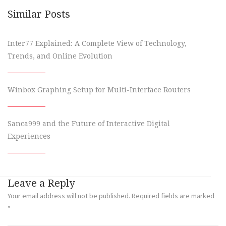
Similar Posts
Inter77 Explained: A Complete View of Technology,
Trends, and Online Evolution
Winbox Graphing Setup for Multi-Interface Routers
Sanca999 and the Future of Interactive Digital
Experiences
Leave a Reply
Your email address will not be published.
Required fields are marked
*