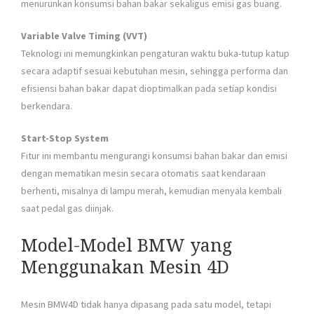
menurunkan konsumsi bahan bakar sekaligus emisi gas buang.
Variable Valve Timing (VVT)
Teknologi ini memungkinkan pengaturan waktu buka-tutup katup
secara adaptif sesuai kebutuhan mesin, sehingga performa dan
efisiensi bahan bakar dapat dioptimalkan pada setiap kondisi
berkendara.
Start-Stop System
Fitur ini membantu mengurangi konsumsi bahan bakar dan emisi
dengan mematikan mesin secara otomatis saat kendaraan
berhenti, misalnya di lampu merah, kemudian menyala kembali
saat pedal gas diinjak.
Model-Model BMW yang
Menggunakan Mesin 4D
Mesin BMW4D tidak hanya dipasang pada satu model, tetapi