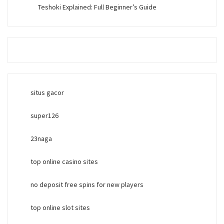
Teshoki Explained: Full Beginner’s Guide
situs gacor
super126
23naga
top online casino sites
no deposit free spins for new players
top online slot sites