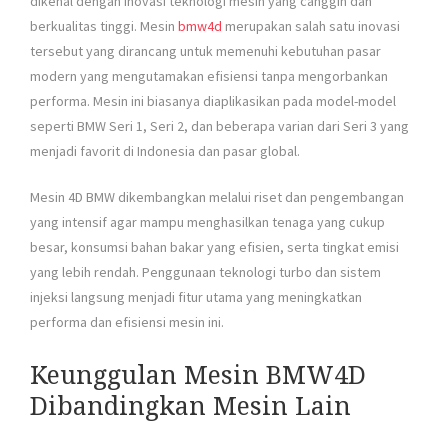
dikenal dengan inovasi teknologi mesin yang canggih dan
berkualitas tinggi. Mesin
bmw4d
merupakan salah satu inovasi
tersebut yang dirancang untuk memenuhi kebutuhan pasar
modern yang mengutamakan efisiensi tanpa mengorbankan
performa. Mesin ini biasanya diaplikasikan pada model-model
seperti BMW Seri 1, Seri 2, dan beberapa varian dari Seri 3 yang
menjadi favorit di Indonesia dan pasar global.
Mesin 4D BMW dikembangkan melalui riset dan pengembangan
yang intensif agar mampu menghasilkan tenaga yang cukup
besar, konsumsi bahan bakar yang efisien, serta tingkat emisi
yang lebih rendah. Penggunaan teknologi turbo dan sistem
injeksi langsung menjadi fitur utama yang meningkatkan
performa dan efisiensi mesin ini.
Keunggulan Mesin BMW4D
Dibandingkan Mesin Lain