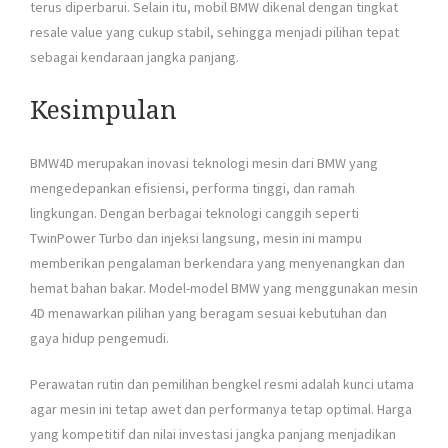
terus diperbarui. Selain itu, mobil BMW dikenal dengan tingkat
resale value yang cukup stabil, sehingga menjadi pilihan tepat
sebagai kendaraan jangka panjang.
Kesimpulan
BMW4D merupakan inovasi teknologi mesin dari BMW yang
mengedepankan efisiensi, performa tinggi, dan ramah
lingkungan. Dengan berbagai teknologi canggih seperti
TwinPower Turbo dan injeksi langsung, mesin ini mampu
memberikan pengalaman berkendara yang menyenangkan dan
hemat bahan bakar. Model-model BMW yang menggunakan mesin
4D menawarkan pilihan yang beragam sesuai kebutuhan dan
gaya hidup pengemudi.
Perawatan rutin dan pemilihan bengkel resmi adalah kunci utama
agar mesin ini tetap awet dan performanya tetap optimal. Harga
yang kompetitif dan nilai investasi jangka panjang menjadikan